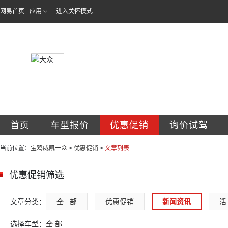
网易首页
应用
进入关怀模式
宝鸡威凯一众汽车
首页
车型报价
优惠促销
询价试驾
当前位置：
宝鸡威凯一众
>
优惠促销
>
文章列表
优惠促销筛选
文章分类：
全   部
优惠促销
新闻资讯
活 
选择车型：
全 部